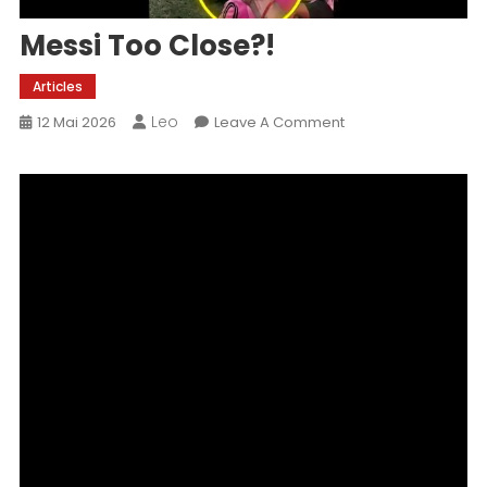
Messi Too Close?!
Articles
Leo
On
12 Mai 2026
Leave A Comment
Messi
Too
Close?!