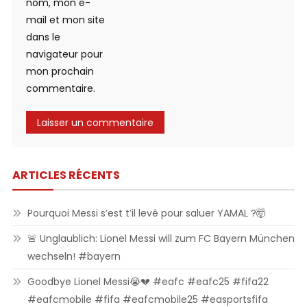
nom, mon e-
mail et mon site
dans le
navigateur pour
mon prochain
commentaire.
ARTICLES RÉCENTS
Pourquoi Messi s’est t’il levé pour saluer YAMAL ?🤯
🚨 Unglaublich: Lionel Messi will zum FC Bayern München
wechseln! #bayern
Goodbye Lionel Messi😭💔 #eafc #eafc25 #fifa22
#eafcmobile #fifa #eafcmobile25 #easportsfifa