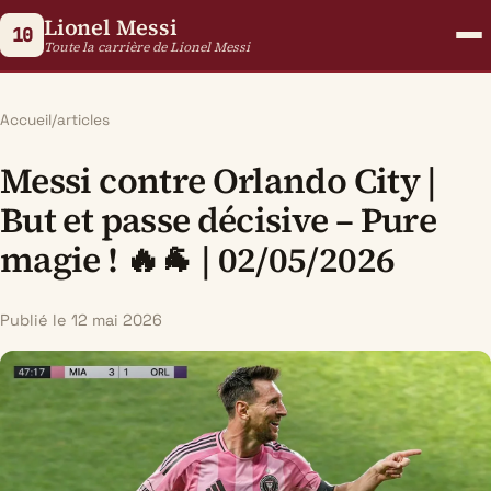
Lionel Messi
10
Toute la carrière de Lionel Messi
Accueil
/
articles
Messi contre Orlando City |
But et passe décisive – Pure
magie ! 🔥🐐 | 02/05/2026
Publié le 12 mai 2026