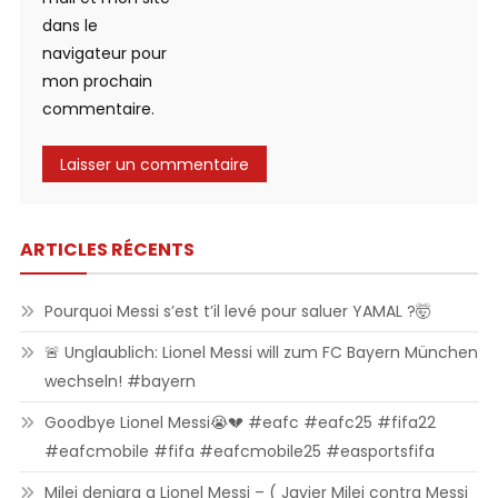
dans le
navigateur pour
mon prochain
commentaire.
ARTICLES RÉCENTS
Pourquoi Messi s’est t’il levé pour saluer YAMAL ?🤯
🚨 Unglaublich: Lionel Messi will zum FC Bayern München
wechseln! #bayern
Goodbye Lionel Messi😭💔 #eafc #eafc25 #fifa22
#eafcmobile #fifa #eafcmobile25 #easportsfifa
Milei denigra a Lionel Messi – ( Javier Milei contra Messi