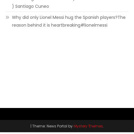
) Santiago Cuneo
Why did only Lionel Messi hug the Spanish players?The
reason behind it is heartbreaking#lionelmessi
|
Theme: News Portal by
Mystery Themes
.