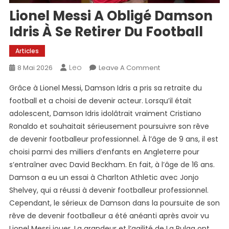
Lionel Messi A Obligé Damson
Idris À Se Retirer Du Football
Articles
Leo
On
8 Mai 2026
Leave A Comment
Lionel
Grâce à Lionel Messi, Damson Idris a pris sa retraite du
Messi
football et a choisi de devenir acteur. Lorsqu’il était
A
adolescent, Damson Idris idolâtrait vraiment Cristiano
Obligé
Ronaldo et souhaitait sérieusement poursuivre son rêve
Damson
Idris
de devenir footballeur professionnel. À l’âge de 9 ans, il est
À
choisi parmi des milliers d’enfants en Angleterre pour
Se
s’entraîner avec David Beckham. En fait, à l’âge de 16 ans.
Retirer
Damson a eu un essai à Charlton Athletic avec Jonjo
Du
Shelvey, qui a réussi à devenir footballeur professionnel.
Football
Cependant, le sérieux de Damson dans la poursuite de son
rêve de devenir footballeur a été anéanti après avoir vu
Lionel Messi jouer. La grandeur et l’agilité de La Pulga ont