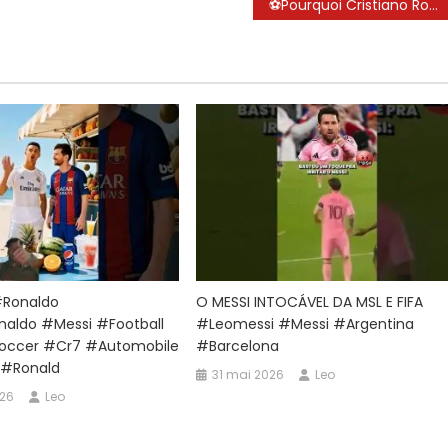
⚽Pourquoi Cristiano Ronaldo a-t-il dit que Lionel Messi était le meilleur⚽😍 !! #shorts #cristianoronaldo #cristiano
ronaldo
O MESSI INTOCÁVEL DA MSL E FIFA
naldo #messi #football
#leomessi #messi #argentina
occer #cr7 #automobile
#barcelona
 #ronald
31 mai 2026
Leo
026
Leo