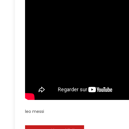
Der
Süßeste
Clubbesit
#lionelme
#messi
#intermia
#ballondo
#fussball
leo messi