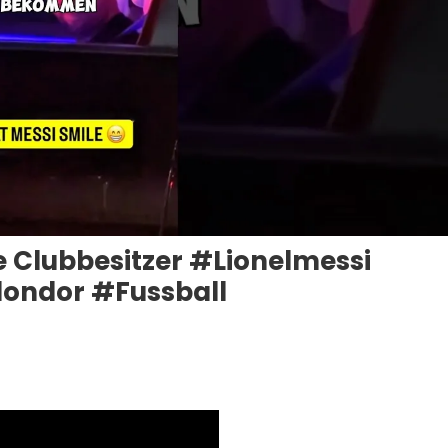
te Clubbesitzer #lionelmessi
londor #fussball