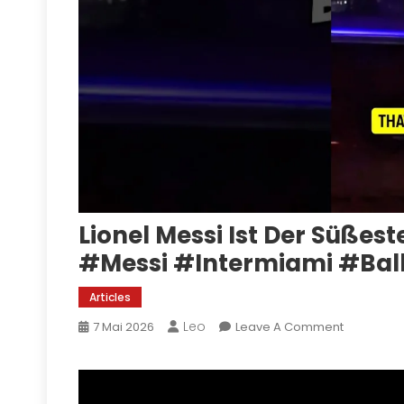
Lionel Messi Ist Der Süßes
#messi #intermiami #bal
Articles
Leo
On
7 Mai 2026
Leave A Comment
Lionel
Messi
Ist