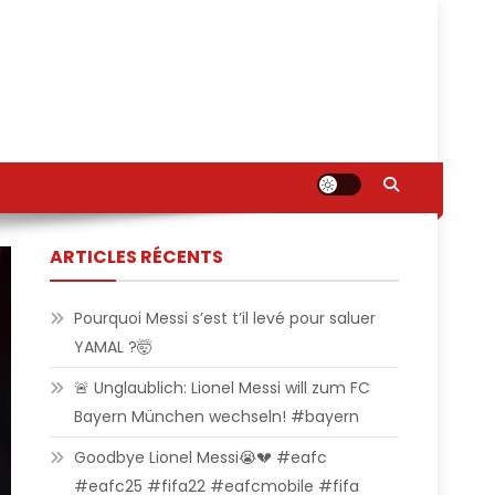
ARTICLES RÉCENTS
Pourquoi Messi s’est t’il levé pour saluer
YAMAL ?🤯
🚨 Unglaublich: Lionel Messi will zum FC
Bayern München wechseln! #bayern
Goodbye Lionel Messi😭💔 #eafc
#eafc25 #fifa22 #eafcmobile #fifa