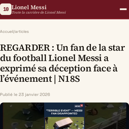
Lionel Messi
10
Toute la carrière de Lionel Messi
Accueil
/
articles
REGARDER : Un fan de la star
du football Lionel Messi a
exprimé sa déception face à
l’événement | N18S
Publié le 23 janvier 2026