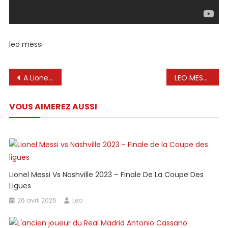
leo messi
Navigation
A Lionel Messi le preguntaron quién era el jugador más especial.
LEO MESSI en unos Hinchables #shorts #leomessi #fcbarcelona #futbol
de
VOUS AIMEREZ AUSSI
l’article
Lionel Messi Vs Nashville 2023 – Finale De La Coupe Des
Ligues
26 avril 2025
Leo