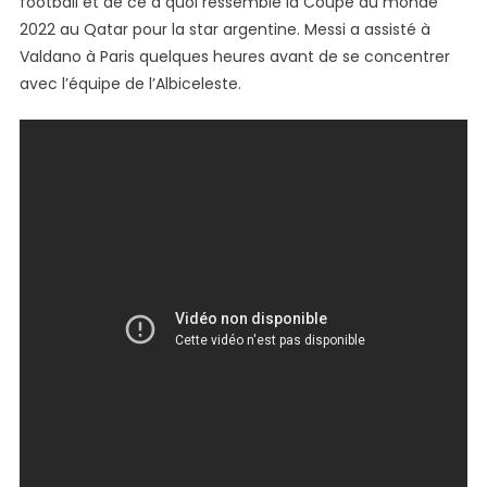
football et de ce à quoi ressemble la Coupe du monde
–
2022 au Qatar pour la star argentine. Messi a assisté à
LEO
Valdano à Paris quelques heures avant de se concentrer
MESSI
(Complet)
avec l’équipe de l’Albiceleste.