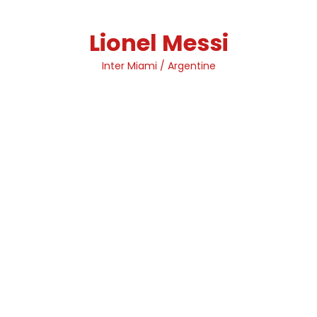
Skip
to
Lionel Messi
content
Inter Miami / Argentine