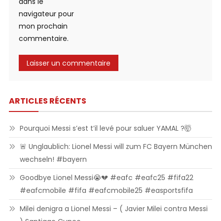
dans le
navigateur pour
mon prochain
commentaire.
ARTICLES RÉCENTS
Pourquoi Messi s’est t’il levé pour saluer YAMAL ?🤯
🚨 Unglaublich: Lionel Messi will zum FC Bayern München
wechseln! #bayern
Goodbye Lionel Messi😭💔 #eafc #eafc25 #fifa22
#eafcmobile #fifa #eafcmobile25 #easportsfifa
Milei denigra a Lionel Messi – ( Javier Milei contra Messi