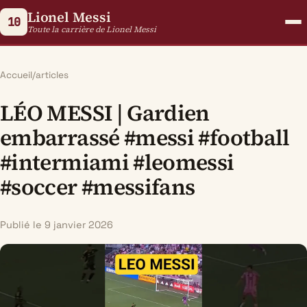
Lionel Messi
10
Toute la carrière de Lionel Messi
Accueil
/
articles
LÉO MESSI | Gardien
embarrassé #messi #football
#intermiami #leomessi
#soccer #messifans
Publié le 9 janvier 2026