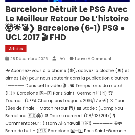
Barcelone Détruit Le PSG Avec
Le Meilleur Retour De L’histoire
🤯🌟💣❯ Barcelone (6-1) PSG ●
UCL 2017 🎬 FHD
Articles
Leo
On
28 Décembre 2025
Leave A Comment
Barcelone
📢 Abonnez-vous à la chaîne (🔴), activez la cloche (🔔) et
Détruit
aimez (👍) pour nous soutenir dans la publication d’autres
Le
! ➖➖➖➖➖ Dans cette vidéo 🎬 : 📽️ Temps forts du match :
PSG
(🇪🇸 Barcelone 6️⃣➖1️⃣ Paris Saint-Germain 🇫🇷) 🏆
Avec
Le
Tournoi : (UEFA Champions League « 2016/17 » 🌟) ⚔️ Tour :
Meilleur
(8es de finale – Match retour 2️⃣) 🏟️ Stade : (Camp Nou –
Retour
Barcelone 🇪🇸🏟️) 📆 Date : mercredi (08/03/2017) 🎙️
De
Commentateur : (Issam Al-Shawali 🇹🇳) ➖➖➖➖➖➖ 🎯🥅
L’histoire
Barre de but – (🇪🇸 Barcelone 6️⃣➖1️⃣ Paris Saint-Germain
🤯