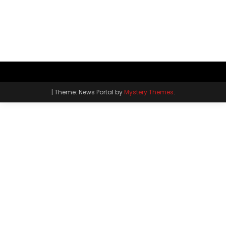
|
Theme: News Portal by
Mystery Themes
.