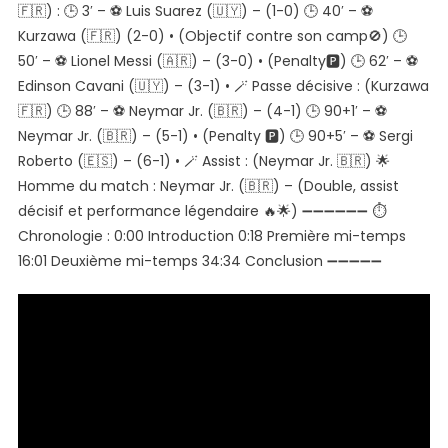
🇫🇷) : 🕒 3′ – ⚽️ Luis Suarez (🇺🇾) – (1-0) 🕒 40′ – ⚽️
🌟
Kurzawa (🇫🇷) (2-0) • (Objectif contre son camp🚫) 🕒
💣❯
50′ – ⚽️ Lionel Messi (🇦🇷) – (3-0) • (Penalty🅿️) 🕒 62′ – ⚽️
Barcelone
Edinson Cavani (🇺🇾) – (3-1) • 🪄 Passe décisive : (Kurzawa
(6-
🇫🇷) 🕒 88′ – ⚽️ Neymar Jr. (🇧🇷) – (4-1) 🕒 90+1′ – ⚽️
1)
Neymar Jr. (🇧🇷) – (5-1) • (Penalty 🅿️) 🕒 90+5′ – ⚽️ Sergi
PSG
●
Roberto (🇪🇸) – (6-1) • 🪄 Assist : (Neymar Jr. 🇧🇷) 🌟
UCL
Homme du match : Neymar Jr. (🇧🇷) – (Double, assist
2017
décisif et performance légendaire 🔥🌟) ➖➖➖➖➖➖ ⏱️
🎬
Chronologie : 0:00 Introduction 0:18 Première mi-temps
FHD
16:01 Deuxième mi-temps 34:34 Conclusion ➖➖➖➖➖