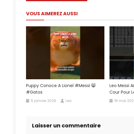
de
G
VOUS AIMEREZ AUSSI
G
l’article
D
Bu
Puppy Conoce A Lionel #Messi 😸
Leo Messi A
#gatos
Cour Pour L
5 janvier 2026
Leo
16 mai 20
Laisser un commentaire