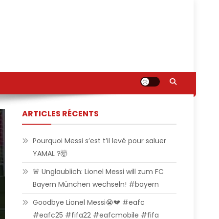
ARTICLES RÉCENTS
Pourquoi Messi s’est t’il levé pour saluer
YAMAL ?🤯
🚨 Unglaublich: Lionel Messi will zum FC
Bayern München wechseln! #bayern
Goodbye Lionel Messi😭💔 #eafc
#eafc25 #fifa22 #eafcmobile #fifa