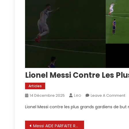
Lionel Messi Contre Les Pl
Articles
Leo
O
14 Décembre 2025
Leave A Comment
Li
Lionel Messi contre les plus grands gardiens de but
M
C
Le
Navigation
Messi AIDE PARFAITE Rodrigo De Paul BUT POUR PRENDRE L’ESPRIT ! | Coupe Audi MLS 2025
Pl