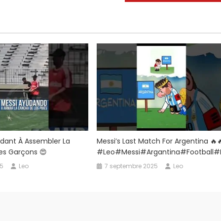
rands
ardiens
e
t
idant À Assembler La
Messi’s Last Match For Argentina 🔥
es Garçons 😍
#leo#messi#argantina#football#f
25
Leo
7 septembre 2025
Leo