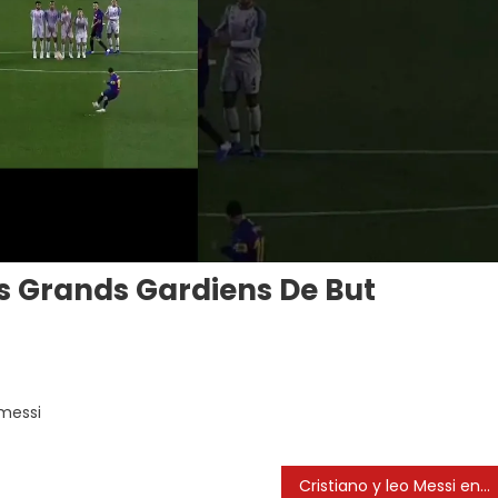
us Grands Gardiens De But
n
onel
 messi
essi
ontre
s
Cristiano y leo Messi en el copa del mundo #realmadrid #barcelona #argentina #portugal #worldcup
us