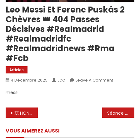
Leo Messi Et Ferenc Puskás 2
Chèvres 👑 404 Passes
Décisives #realmadrid
#realmadridfc
#realmadridnews #rma
#fcb
Articles
Leo
On
4 Décembre 2025
Leave A Comment
Leo
messi
Messi
Et
Ferenc
Navigation
💥 HONTEUX, ASSEZ MAINTENANT ! LEO MESSI reçoit un COUP DUR de l’ARGENTINE
Séance d’ENTRAÎNEMENT FINAL de Lionel Messi et de l’Inter Miami avant la FINALE contre le NYC FC
Puskás
de
2
VOUS AIMEREZ AUSSI
Chèvres
l’article
👑