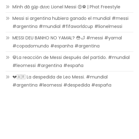
Mình đã gặp được Lionel Messi 😍⚽ | Phat Freestyle
Messi si argentina hubiera ganado el mundial #messi
#argentina #mundial #fifaworldcup #lionelmessi
MESSI DEU BANHO NO YAMAL? 😳🛁 #messi #yamal
#copadomundo #espanha #argentina
💀La reacción de Messi después del partido. #mundial
#leomessi #argentina #españa
💔🇦🇷 La despedida de Leo Messi. #mundial
#argentina #leomessi #despedida #españa