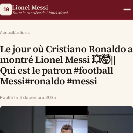
Lionel Messi
10
Toute la carrière de Lionel Messi
Accueil
/
articles
Le jour où Cristiano Ronaldo a
montré Lionel Messi 💥🤯||
Qui est le patron #football
Messi#ronaldo #messi
Publié le 3 décembre 2025