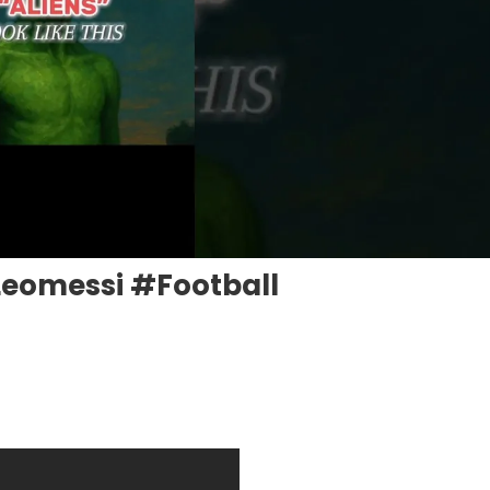
leomessi #football
e
al
ien