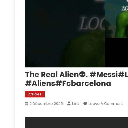
The Real Alien👽. #messi#
#aliens#fcbarcelona
Articles
Leo
On
2 Décembre 2025
Leave A Comment
Th
Re
Al