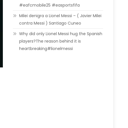
#eafcmobile25 #easportsfifa
Milei denigra a Lionel Messi – ( Javier Milei
contra Messi ) Santiago Cuneo
Why did only Lionel Messi hug the Spanish
players?The reason behind it is
heartbreaking#lionelmessi