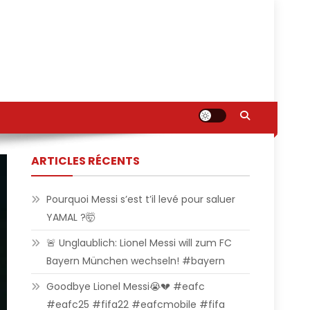
ARTICLES RÉCENTS
Pourquoi Messi s’est t’il levé pour saluer
YAMAL ?🤯
🚨 Unglaublich: Lionel Messi will zum FC
Bayern München wechseln! #bayern
Goodbye Lionel Messi😭💔 #eafc
#eafc25 #fifa22 #eafcmobile #fifa