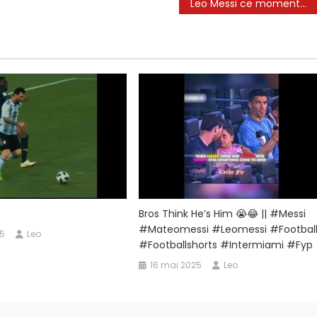
Leo Messi ce moment…
Bros Think He’s Him 😭😂 || #messi
#mateomessi #leomessi #footbal
25
Leo
#footballshorts #intermiami #fyp
16 mai 2025
Leo