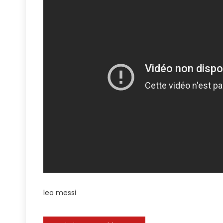
👽.
#m
#f
#a
leo messi