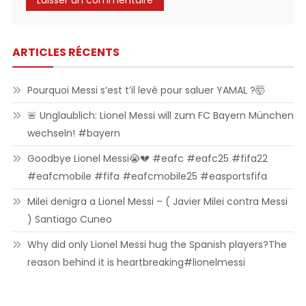
ARTICLES RÉCENTS
Pourquoi Messi s’est t’il levé pour saluer YAMAL ?🤯
🚨 Unglaublich: Lionel Messi will zum FC Bayern München
wechseln! #bayern
Goodbye Lionel Messi😭💔 #eafc #eafc25 #fifa22
#eafcmobile #fifa #eafcmobile25 #easportsfifa
Milei denigra a Lionel Messi – ( Javier Milei contra Messi
) Santiago Cuneo
Why did only Lionel Messi hug the Spanish players?The
reason behind it is heartbreaking#lionelmessi