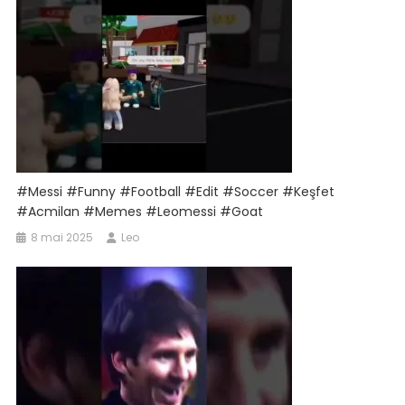
#messi #funny #football #edit #soccer #keşfet
#acmilan #memes #leomessi #goat
8 mai 2025
Leo