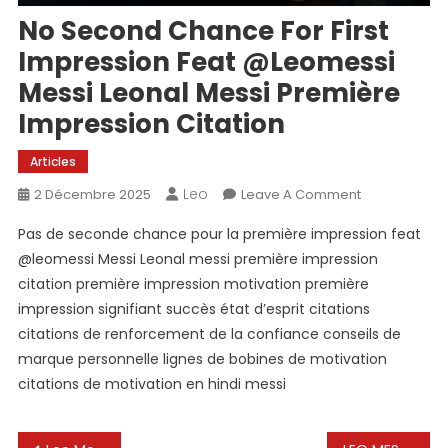
No Second Chance For First
Impression Feat @leomessi
Messi Leonal Messi Première
Impression Citation
Articles
Leo
On
2 Décembre 2025
Leave A Comment
No
Pas de seconde chance pour la première impression feat
Second
@leomessi Messi Leonal messi première impression
Chance
citation première impression motivation première
For
impression signifiant succès état d’esprit citations
First
Impression
citations de renforcement de la confiance conseils de
Feat
marque personnelle lignes de bobines de motivation
@leomessi
citations de motivation en hindi messi
Messi
Leonal
Messi