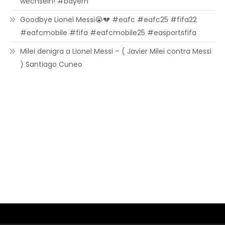
wechseln! #bayern
Goodbye Lionel Messi😭💔 #eafc #eafc25 #fifa22
#eafcmobile #fifa #eafcmobile25 #easportsfifa
Milei denigra a Lionel Messi – ( Javier Milei contra Messi
) Santiago Cuneo