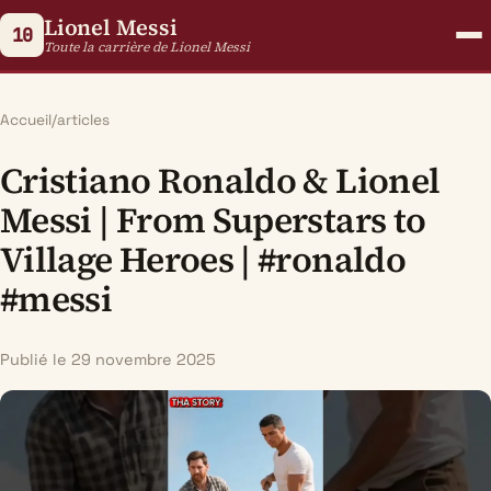
Lionel Messi
10
Toute la carrière de Lionel Messi
Accueil
/
articles
Cristiano Ronaldo & Lionel
Messi | From Superstars to
Village Heroes | #ronaldo
#messi
Publié le 29 novembre 2025