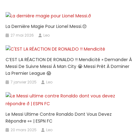
De
Sa
Carrière
La Dernière Magie Pour Lionel Messi.😔
😱
#messi
27 mai 2026
Leo
#leomessi
#lionelmes
#futbol
C’EST LA RÉACTION DE RONALDO !! Mendicité » Demander À
#intermiam
Messi De Suivre Messi À Man City 😭 Messi Prêt À Dominer
La Premier League 😱
7 janvier 2025
Leo
Le Messi Ultime Contre Ronaldo Dont Vous Devez
Répondre 👀 | ESPN FC
20 mars 2025
Leo