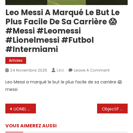
Leo Messi A Marqué Le But Le
Plus Facile De Sa Carrière 😱
#messi #leomessi
#lionelmessi #futbol
#intermiami
Articles
Leo
On
24 Novembre 2025
Leave A Comment
Leo
Leo Messi a marqué le but le plus facile de sa carrière 😱
Messi
messi
A
Marqué
Le
Navigation
LIONEL MESSI– 30 moments légendaires
Objectif de Lionel Messi – Inter Miami vs Nashville 3-1 Faits saillants et objectifs étendus 2025
But
de
Le
Plus
VOUS AIMEREZ AUSSI
l’article
Facile