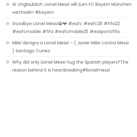
🚨 Unglaublich: Lionel Messi will zum FC Bayern München
wechseln! #bayern
Goodbye Lionel Messi😭💔 #eafc #eafc25 #fifa22
#eafcmobile #fifa #eafcmobile25 #easportsfifa
Milei denigra a Lionel Messi – ( Javier Milei contra Messi
) Santiago Cuneo
Why did only Lionel Messi hug the Spanish players?The
reason behind it is heartbreaking#lionelmessi