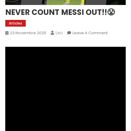
NEVER COUNT MESSI OUT!!😤
Articles
Leo
On
23 Novembre 2025
Leave A Comment
NEVER
COUNT
MESSI
OUT!!
😤