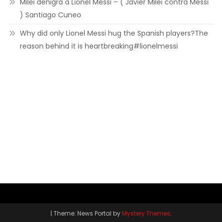
Milei denigra a Lionel Messi – ( Javier Milei contra Messi
) Santiago Cuneo
Why did only Lionel Messi hug the Spanish players?The
reason behind it is heartbreaking#lionelmessi
|
Theme: News Portal by
Mystery Themes
.