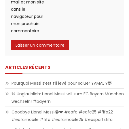
mail et mon site
dans le
navigateur pour
mon prochain
commentaire.
ARTICLES RÉCENTS
Pourquoi Messi s’est t’il levé pour saluer YAMAL ?🤯
🚨 Unglaublich: Lionel Messi will zum FC Bayern München
wechseln! #bayern
Goodbye Lionel Messi😭💔 #eafc #eafc25 #fifa22
#eafcmobile #fifa #eafcmobile25 #easportsfifa