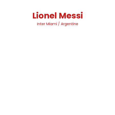
Skip
to
Lionel Messi
content
Inter Miami / Argentine