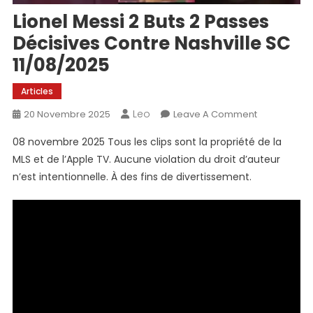
Lionel Messi 2 Buts 2 Passes
Décisives Contre Nashville SC
11/08/2025
Articles
Leo
On
20 Novembre 2025
Leave A Comment
Lionel
08 novembre 2025 Tous les clips sont la propriété de la
Messi
MLS et de l’Apple TV. Aucune violation du droit d’auteur
2
n’est intentionnelle. À des fins de divertissement.
Buts
2
Passes
Décisives
Contre
Nashville
SC
11/08/2025