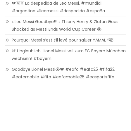
💔🇦🇷 La despedida de Leo Messi. #mundial
#argentina #leomessi #despedida #españa
« Leo Messi Goodbye!!! » Thierry Henry & Zlatan Goes
Shocked as Messi Ends World Cup Career 😭
Pourquoi Messi s’est t’il levé pour saluer YAMAL ?🤯
🚨 Unglaublich: Lionel Messi will zum FC Bayern München
wechseln! #bayern
Goodbye Lionel Messi😭💔 #eafc #eafc25 #fifa22
#eafcmobile #fifa #eafcmobile25 #easportsfifa