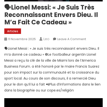
🗣Lionel Messi: « Je Suis Très
Reconnaissant Envers Dieu. Il
M’a Fait Ce Cadeau »
Articles
Leo
On
11 Novembre 2025
Leave A Comment
🗣
🗣Lionel Messi : « Je suis très reconnaissant envers Dieu. Il
Lionel
m’a donné ce cadeau » ⚽Le footballeur argentin Lionel
Messi:
Messi a reçu la clé de la ville de Miami lors de l’America
« Je
Business Forum. a été honoré par le maire Francis Suarez
Suis
Très
pour son impact sur la communauté et la croissance du
Reconnaissa
sport local. Au cours de son discours, il a remercié Dieu
Envers
pour le don qu’il lui a fait 📲Plus d’informations dans le lien
Dieu.
dans la biographie ou sur cope.es/religión
Il
M’a
Fait