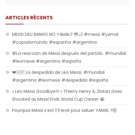
ARTICLES RÉCENTS
MESSI DEU BANHO NO YAMAL? 😳🛁 #messi #yamal
#copadomundo #espanha #argentina
💀La reacción de Messi después del partido. #mundial
#leomessi #argentina #españa
💔🇦🇷 La despedida de Leo Messi. #mundial
#argentina #leomessi #despedida #españa
« Leo Messi Goodbye!!! » Thierry Henry & Zlatan Goes
Shocked as Messi Ends World Cup Career 😭
Pourquoi Messi s’est t’il levé pour saluer YAMAL ?🤯