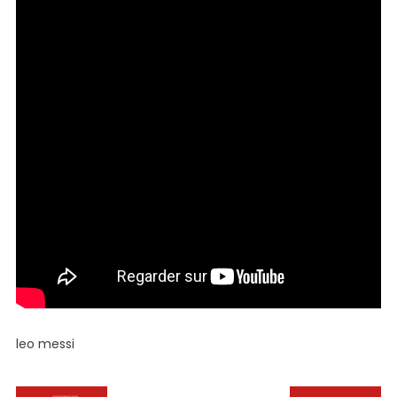
Ce
Cadeau »
leo messi