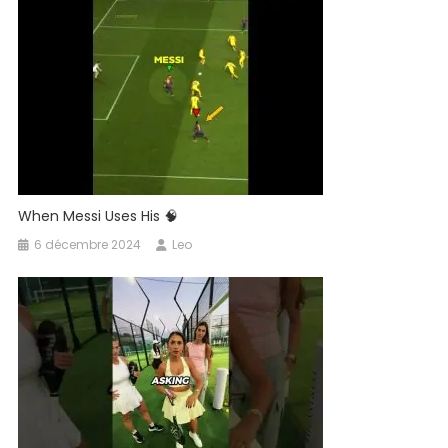
When Messi Uses His 🧠
6 décembre 2024
Leo