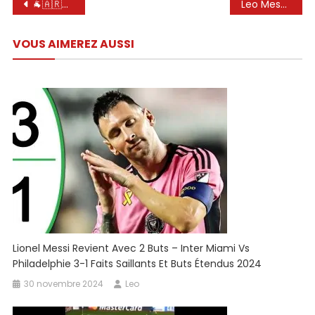
Navigation
🐐🇦🇷⚽️ Leo Messi : « Dieu m’a fait un cadeau » #shorts
Leo Messi en championnat turc ??🤷🤯 #football #messi #galatasaray #viral #shorts #intermiami #mls #edit
de
VOUS AIMEREZ AUSSI
l’article
Lionel Messi Revient Avec 2 Buts – Inter Miami Vs
Philadelphie 3-1 Faits Saillants Et Buts Étendus 2024
30 novembre 2024
Leo