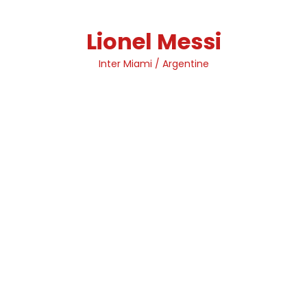
Skip
to
Lionel Messi
content
Inter Miami / Argentine