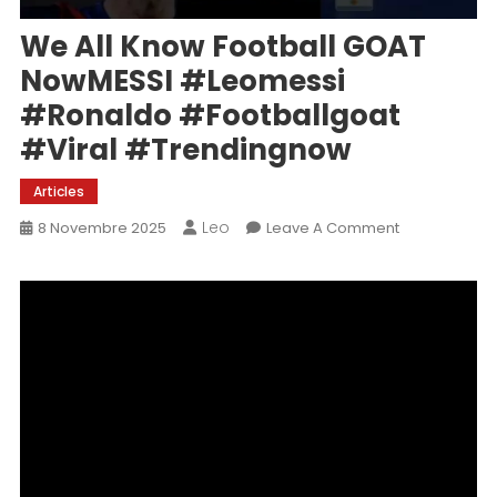
We All Know Football GOAT
NowMESSI #leomessi
#ronaldo #footballgoat
#viral #trendingnow
Articles
Leo
On
8 Novembre 2025
Leave A Comment
We
All
Know
Football
GOAT
NowMESSI
#leomessi
#ronaldo
#footballgoa
#viral