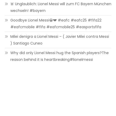
🚨 Unglaublich: Lionel Messi will zum FC Bayern München
wechseln! #bayern
Goodbye Lionel Messi😭💔 #eafc #eafc25 #fifa22
#eafcmobile #fifa #eafcmobile25 #easportsfifa
Milei denigra a Lionel Messi – ( Javier Milei contra Messi
) Santiago Cuneo
Why did only Lionel Messi hug the Spanish players?The
reason behind it is heartbreaking#lionelmessi