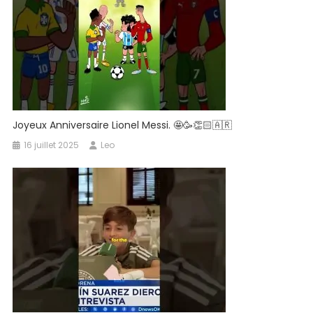
Joyeux Anniversaire Lionel Messi. 🤩🥳👏🏻🇦🇷
16 juillet 2025
Leo