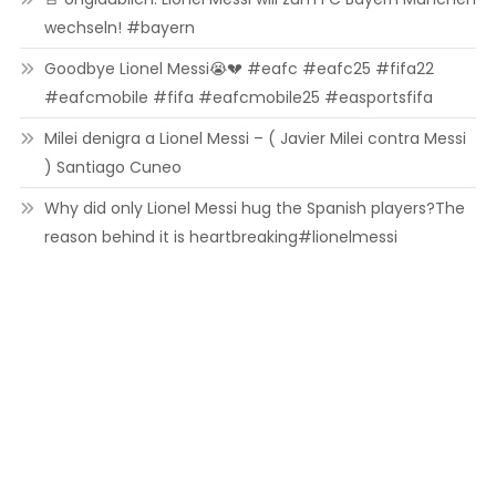
wechseln! #bayern
Goodbye Lionel Messi😭💔 #eafc #eafc25 #fifa22
#eafcmobile #fifa #eafcmobile25 #easportsfifa
Milei denigra a Lionel Messi – ( Javier Milei contra Messi
) Santiago Cuneo
Why did only Lionel Messi hug the Spanish players?The
reason behind it is heartbreaking#lionelmessi