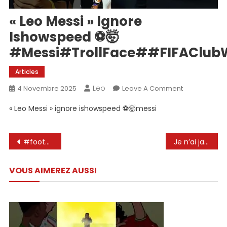
« Leo Messi » Ignore
Ishowspeed ⚽🤯
#Messi#TrollFace##FIFAClub
Articles
Leo
On
4 Novembre 2025
Leave A Comment
« Leo
« Leo Messi » ignore ishowspeed ⚽🤯messi
Messi »
Ignore
Ishowspeed
Navigation
#football #ronaldo #messi #funny #leomessi #ronaldoai #aifunnyshorts #neymarpsg #soccerplayer #neyma
Je n’ai jamais douté de Messi🐐🥶 #football #messi #kylianmbappe #viral #shorts #leomessi #argentina #edit
⚽
de
🤯
VOUS AIMEREZ AUSSI
#Messi#Trol
l’article