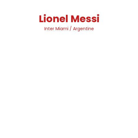
Skip
to
Lionel Messi
content
Inter Miami / Argentine