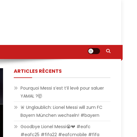
ARTICLES RÉCENTS
Pourquoi Messi s’est t’il levé pour saluer
YAMAL ?🤯
🚨 Unglaublich: Lionel Messi will zum FC
Bayern München wechseln! #bayern
Goodbye Lionel Messi😭💔 #eafc
#eafc25 #fifa22 #eafcmobile #fifa