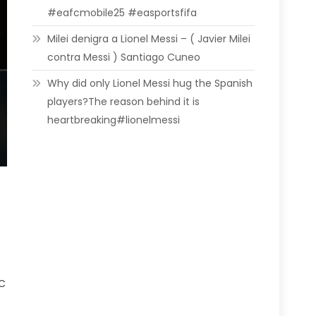
#eafcmobile25 #easportsfifa
Milei denigra a Lionel Messi – ( Javier Milei
contra Messi ) Santiago Cuneo
Why did only Lionel Messi hug the Spanish
players?The reason behind it is
heartbreaking#lionelmessi
FC