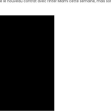
né le nouveau contrat avec l’Inter Miami cette semaine, mais so
lleur
teur
us
s
mps
gue
s
ampions
rcelone