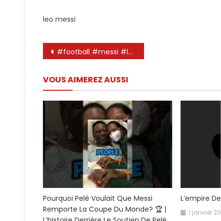
leo messi
Navigation
#football #messi #leomessi #funny #soccer #ronaldo #goat #aifunnyshort #ronaldoai #aifunnyshorts
de
VOUS AIMEREZ AUSSI
l’article
Pourquoi Pelé Voulait Que Messi
L’empire De
Remporte La Coupe Du Monde? 🏆 |
1 janvier 2
L’histoire Derrière Le Soutien De Pelé