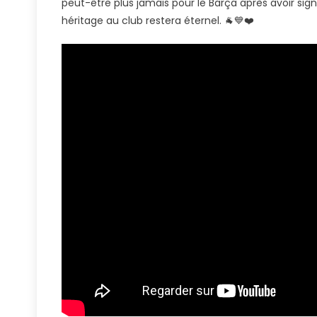
peut-être plus jamais pour le Barça après avoir sig
Le
héritage au club restera éternel. 🐐💙❤️
Mei
Bu
De
To
Le
Te
En
Li
De
Ch
Du
FC
Ba
🤯
🐐
💙
❤️