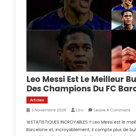
Leo Messi Est Le Meilleur 
Des Champions Du FC Barc
Articles
Leo
On
3 Novembre 2025
Leave A Comment
Le
🚨STATISTIQUES INCROYABLES !! Leo Messi est le mei
Me
Barcelone et, incroyablement, il compte plus de but
Est