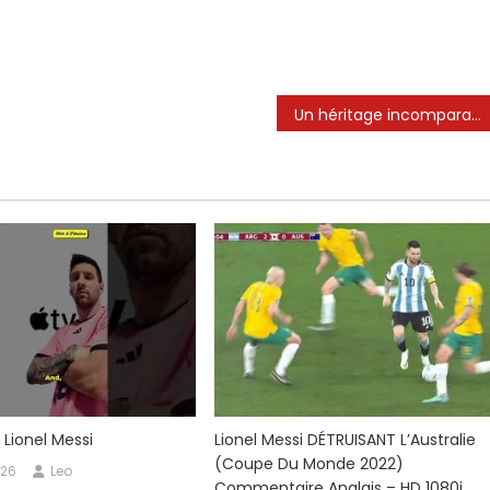
Un héritage incomparable 🐐☠️ #football #messi #ronaldo #viral#shorts#alnassr#leomessi #cr7#intermiami#edit
 Lionel Messi
Lionel Messi DÉTRUISANT L’Australie
(Coupe Du Monde 2022)
026
Leo
Commentaire Anglais – HD 1080i