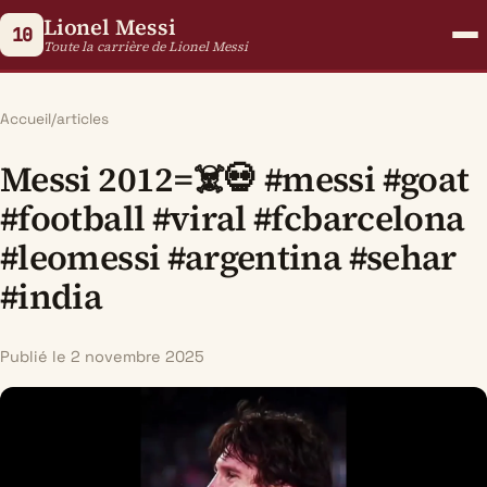
Lionel Messi
10
Toute la carrière de Lionel Messi
Accueil
/
articles
Messi 2012=☠️💀 #messi #goat
#football #viral #fcbarcelona
#leomessi #argentina #sehar
#india
Publié le 2 novembre 2025