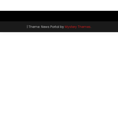
|
Theme: News Portal by
Mystery Themes
.