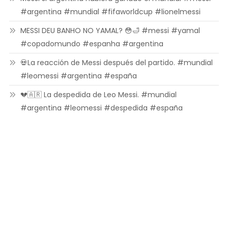
#argentina #mundial #fifaworldcup #lionelmessi
MESSI DEU BANHO NO YAMAL? 😳🛁 #messi #yamal
#copadomundo #espanha #argentina
💀La reacción de Messi después del partido. #mundial
#leomessi #argentina #españa
💔🇦🇷 La despedida de Leo Messi. #mundial
#argentina #leomessi #despedida #españa