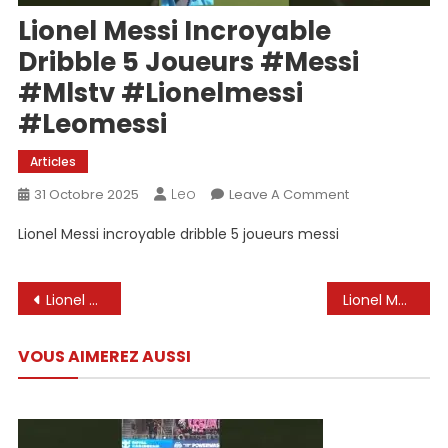
Lionel Messi Incroyable
Dribble 5 Joueurs #messi
#mlstv #lionelmessi
#leomessi
Articles
Leo
On
31 Octobre 2025
Leave A Comment
Lionel
Lionel Messi incroyable dribble 5 joueurs messi
Messi
Incroyable
Dribble
Navigation
Lionel Andrés « Leo » Messi Cuccittini (gebore 24 Junie 1987 in Rosario, Santa Fe-provinsie
Lionel Messi contre Vinicius Junior #ronaldo #ronaldovshaaland #soccerplayer #messi #messi #ronaldojr
5
de
Joueurs
VOUS AIMEREZ AUSSI
#messi
l’article
#mlstv
#lionelmessi
#leomessi