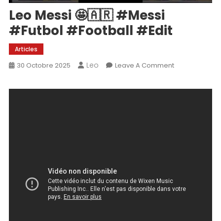
Leo Messi 🤩🇦🇷 #messi
#futbol #football #edit
Articles
Leo
On
30 Octobre 2025
Leave A Comment
Leo
Messi
🤩
🇦🇷
#messi
#futbol
#football
#edit