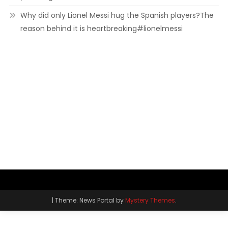
Why did only Lionel Messi hug the Spanish players?The
reason behind it is heartbreaking#lionelmessi
|
Theme: News Portal by
Mystery Themes
.