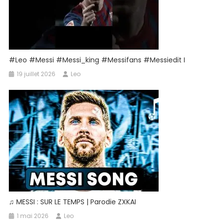
#leo #messi #messi_king #messifans #messiedit I
19 juillet 2026
Leo
♫ MESSI : SUR LE TEMPS | Parodie ZXKAI
1 mai 2026
Leo