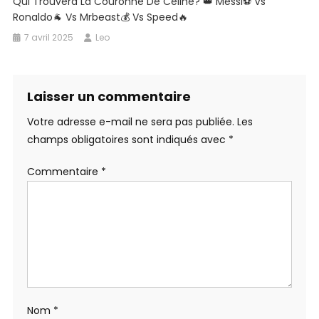
Qui Trouvera La Couronne De Céline? 👑 Messi⚽ Vs
Ronaldo🐐 Vs Mrbeast💰 Vs Speed🔥
7 avril 2025
Leo
Laisser un commentaire
Votre adresse e-mail ne sera pas publiée.
Les
champs obligatoires sont indiqués avec
*
Commentaire
*
Nom
*