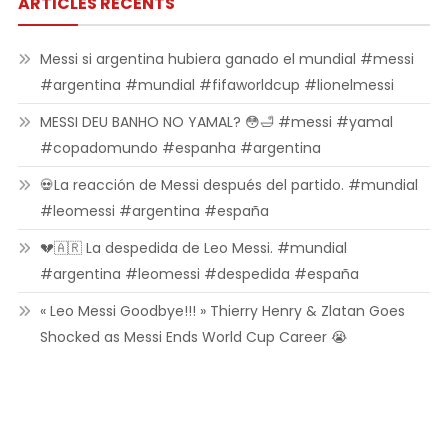
ARTICLES RÉCENTS
Messi si argentina hubiera ganado el mundial #messi
#argentina #mundial #fifaworldcup #lionelmessi
MESSI DEU BANHO NO YAMAL? 😳🛁 #messi #yamal
#copadomundo #espanha #argentina
💀La reacción de Messi después del partido. #mundial
#leomessi #argentina #españa
💔🇦🇷 La despedida de Leo Messi. #mundial
#argentina #leomessi #despedida #españa
« Leo Messi Goodbye!!! » Thierry Henry & Zlatan Goes
Shocked as Messi Ends World Cup Career 😭