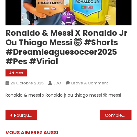
Ronaldo & Messi X Ronaldo Jr
Ou Thiago Messi 🤯 #shorts
#dreamleaguesoccer2025
#pes #virial
Articles
Leo
On
29 Octobre 2025
Leave A Comment
Ronaldo
Ronaldo & messi x Ronaldo jr ou thiago messi 🤯 messi
&
Messi
X
Navigation
Pourquoi Messi peint-il ses chaussures de football en noir ? ⚽
Combien d’yeux a Lionel Messi ?🤔
Ronaldo
de
Jr
VOUS AIMEREZ AUSSI
Ou