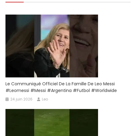
l’article
Thiago
Messi
🤯
#shorts
#dreamleagu
#pes
#virial
Le Communiqué Officiel De La Famille De Leo Messi
#leomessi #messi #argentina #futbol #worldwide
24 juin 2026
Leo