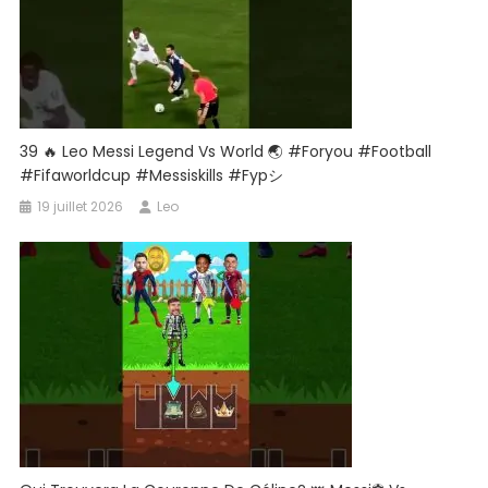
39 🔥 Leo Messi Legend Vs World 🌏 #foryou #football
#fifaworldcup #messiskills #fypシ
19 juillet 2026
Leo