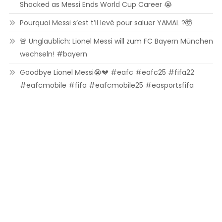
Shocked as Messi Ends World Cup Career 😭
Pourquoi Messi s’est t’il levé pour saluer YAMAL ?🤯
🚨 Unglaublich: Lionel Messi will zum FC Bayern München
wechseln! #bayern
Goodbye Lionel Messi😭💔 #eafc #eafc25 #fifa22
#eafcmobile #fifa #eafcmobile25 #easportsfifa