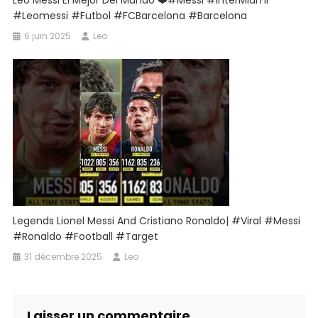
Leo Messi El Mejor Del Mundo ❤️#messi #InterMiami
#leomessi #futbol #FCBarcelona #barcelona
6 juin 2025
Leo
Legends Lionel Messi And Cristiano Ronaldo| #viral #messi
#ronaldo #football #target
31 décembre 2025
Leo
Laisser un commentaire