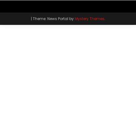
|
Theme: News Portal by
Mystery Themes
.