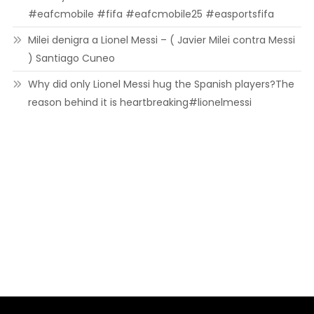
#eafcmobile #fifa #eafcmobile25 #easportsfifa
Milei denigra a Lionel Messi – ( Javier Milei contra Messi
) Santiago Cuneo
Why did only Lionel Messi hug the Spanish players?The
reason behind it is heartbreaking#lionelmessi