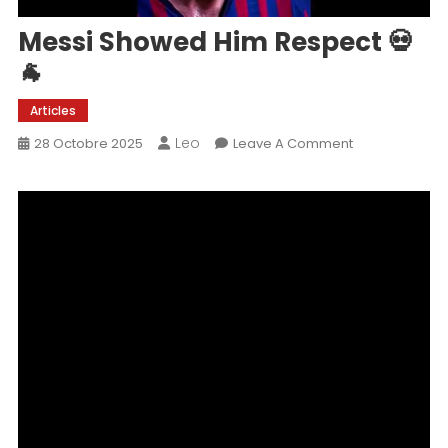
Messi Showed Him Respect 💀
🐐
Articles
Leo
On
28 Octobre 2025
Leave A Comment
Messi
Showed
Him
Respect
💀
🐐