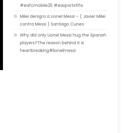
#eafcmobile25 #easportsfifa
Milei denigra a Lionel Messi – ( Javier Milei
contra Messi ) Santiago Cuneo
Why did only Lionel Messi hug the Spanish
players?The reason behind it is
heartbreaking#lionelmessi