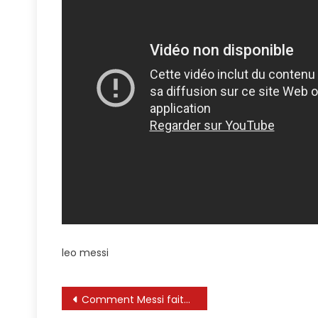
leo messi
Navigation
Comment Messi fait-il ça ?