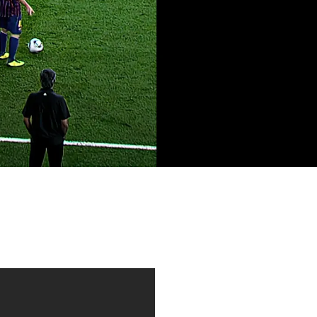
si
rinho