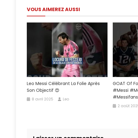
de
VOUS AIMEREZ AUSSI
l’article
Leo Messi Célébrant La Folie Après
GOAT Of Foo
Son Objectif 😍
#messi #me
#messifans
8 avril 2025
Leo
2 août 202