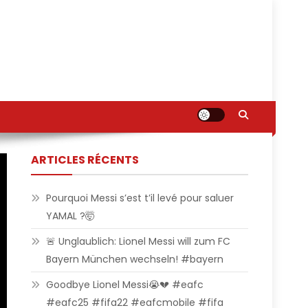
ARTICLES RÉCENTS
Pourquoi Messi s’est t’il levé pour saluer
YAMAL ?🤯
🚨 Unglaublich: Lionel Messi will zum FC
Bayern München wechseln! #bayern
Goodbye Lionel Messi😭💔 #eafc
#eafc25 #fifa22 #eafcmobile #fifa