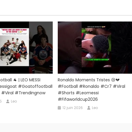
tball 🐐 | LEO MESSI
Ronaldo Moments Tristes 😢💔
ssigoat #goatoffootball
#football #ronaldo #cr7 #viral
 #viral #trendingnow
#shorts #leomessi
#fifaworldcup2026
5
Leo
12 juin 2026
Leo