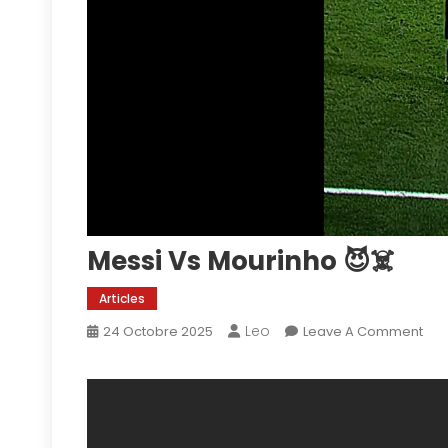
Messi Vs Mourinho 😈☠️
Articles
Leo
On
24 Octobre 2025
Leave A Comment
Mes
Vs
Mou
😈
☠️