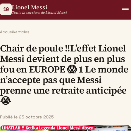
Lionel Messi
10
Toute la carrière de Lionel Messi
Accueil
/
articles
Chair de poule ‼️L’effet Lionel
Messi devient de plus en plus
fou en EUROPE 😱 1 Le monde
n’accepte pas que Messi
prenne une retraite anticipée
😭
Publié le 23 octobre 2025