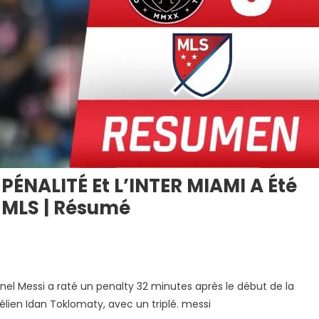
PÉNALITÉ Et L’INTER MIAMI A Été
 MLS | Résumé
EL
ionel Messi a raté un penalty 32 minutes après le début de la
SI
aélien Idan Toklomaty, avec un triplé. messi