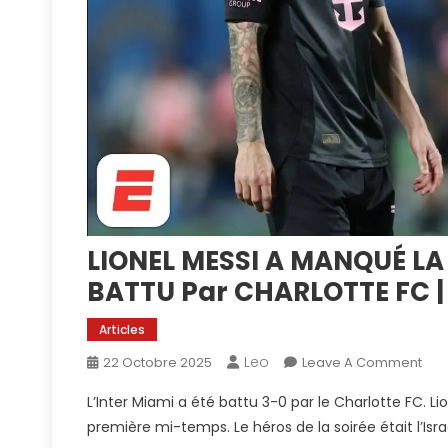
LIONEL MESSI A MANQUÉ LA 
BATTU Par CHARLOTTE FC |
Articles
Leo
On
22 Octobre 2025
Leave A Comment
LION
L’Inter Miami a été battu 3-0 par le Charlotte FC. L
MES
première mi-temps. Le héros de la soirée était l’Isr
A