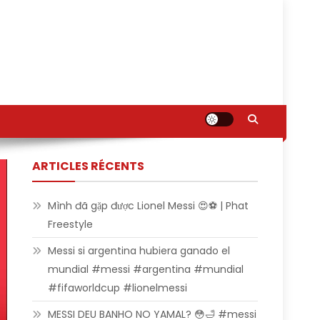
ARTICLES RÉCENTS
Mình đã gặp được Lionel Messi 😍⚽ | Phat
Freestyle
Messi si argentina hubiera ganado el
mundial #messi #argentina #mundial
#fifaworldcup #lionelmessi
MESSI DEU BANHO NO YAMAL? 😳🛁 #messi