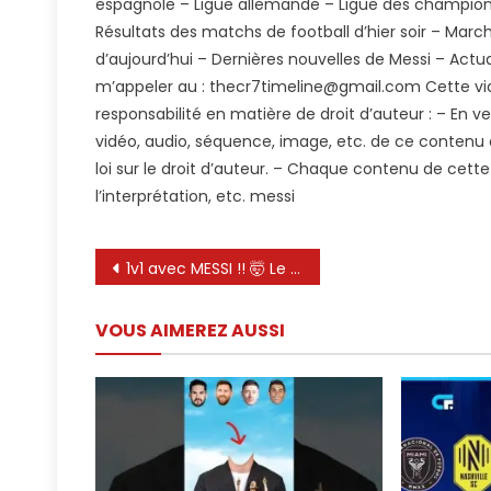
espagnole – Ligue allemande – Ligue des champions –
‼️
Résultats des matchs de football d’hier soir – Marc
Lion
Mes
d’aujourd’hui – Dernières nouvelles de Messi – Actual
Imp
m’appeler au :
thecr7timeline@gmail.com
Cette vid
Un
responsabilité en matière de droit d’auteur : – En ver
Dou
vidéo, audio, séquence, image, etc. de ce contenu es
😱
loi sur le droit d’auteur. – Chaque contenu de cette 
L’Int
l’interprétation, etc. messi
Mia
Gag
Navigation
3-
1v1 avec MESSI !! 🤯 Le GOAT couronne champion du monde !! 👑🐐
1
de
Con
VOUS AIMEREZ AUSSI
Ne
l’article
Yor
City
😍
High