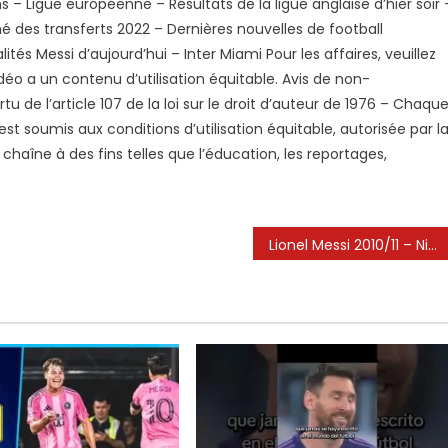
 Ligue européenne – Résultats de la ligue anglaise d’hier soir 
hé des transferts 2022 – Dernières nouvelles de football
el
si
ités Messi d’aujourd’hui – Inter Miami Pour les affaires, veuillez
rime
éo a un contenu d’utilisation équitable. Avis de non-
tu de l’article 107 de la loi sur le droit d’auteur de 1976 – Chaqu
blé
t soumis aux conditions d’utilisation équitable, autorisée par l
chaîne à des fins telles que l’éducation, les reportages,
er
mi
ne
Lionel Messi 2010/11 – Niveau Ballon D’Or : Compétences en dribbles, buts, passes
tre
w
k
light🔴