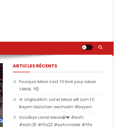
ARTICLES RÉCENTS
Pourquoi Messi s’est t’il levé pour saluer
YAMAL ?🤯
🚨 Unglaublich: Lionel Messi will zum FC
Bayern München wechseln! #bayern
Goodbye Lionel Messi😭💔 #eafc
#eafc25 #fifa22 #eafcmobile #fifa