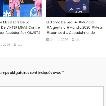
 MESSI Lors De La
El Último De Leo. 🐐 #mundial
 De L’INTER MIAMI Contre
#argentina #mundial2026 #messi
Pour Accéder Aux QUARTS
#leomessi #copadelmundo
24 mai 2026
Leo
re 2025
Leo
amps obligatoires sont indiqués avec
*