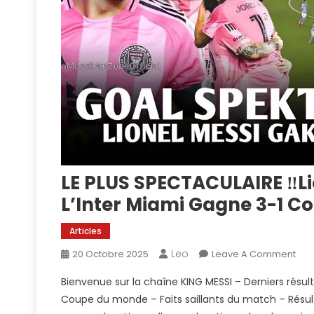
LE PLUS SPECTACULAIRE ‼️L
L’Inter Miami Gagne 3-1 Co
Articles
Leo
On
20 Octobre 2025
Leave A Comment
LE
Bienvenue sur la chaîne KING MESSI – Derniers rés
PLU
Coupe du monde – Faits saillants du match – Résultat
SPE