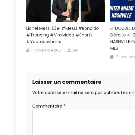
Lionel Messi 💥🔥 #messi #ronaldo
✅ DOUBLE De
#trending #viralvideo #shorts
Défaite 4-0
#youtubeshorts
NASHVILLE 
MLS
11 novembre 2024
Leo
21 novemb
Laisser un commentaire
Votre adresse e-mail ne sera pas publiée.
Les ch
Commentaire
*