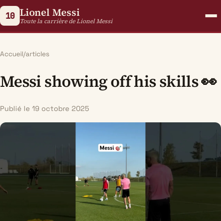
Lionel Messi
10
Toute la carrière de Lionel Messi
Accueil
/
articles
Messi showing off his skills 👀
Publié le 19 octobre 2025