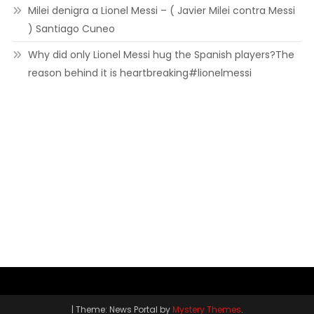
Milei denigra a Lionel Messi – ( Javier Milei contra Messi
) Santiago Cuneo
Why did only Lionel Messi hug the Spanish players?The
reason behind it is heartbreaking#lionelmessi
|
Theme: News Portal by
Mystery Themes
.