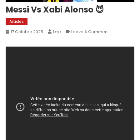
Messi Vs Xabi Alonso 😈
Articles
Leo
On
17 Octobre 2025
Leave A Comment
Messi
Vs
Xabi
Alonso
😈