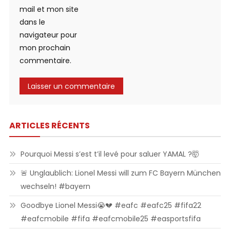
mail et mon site
dans le
navigateur pour
mon prochain
commentaire.
ARTICLES RÉCENTS
Pourquoi Messi s’est t’il levé pour saluer YAMAL ?🤯
🚨 Unglaublich: Lionel Messi will zum FC Bayern München
wechseln! #bayern
Goodbye Lionel Messi😭💔 #eafc #eafc25 #fifa22
#eafcmobile #fifa #eafcmobile25 #easportsfifa