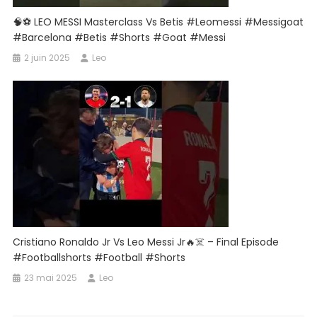
🧠⚽ LEO MESSI Masterclass Vs Betis #leomessi #messigoat
#barcelona #betis #shorts #goat #messi
2 juin 2025
Leo
Cristiano Ronaldo Jr Vs Leo Messi Jr🔥☠️ – Final Episode
#footballshorts #football #shorts
23 mai 2025
Leo