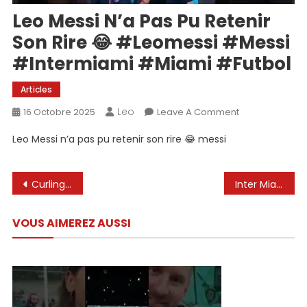
Leo Messi N’a Pas Pu Retenir
Son Rire 😂 #leomessi #messi
#intermiami #miami #futbol
Articles
Leo
On
16 Octobre 2025
Leave A Comment
Leo
Leo Messi n’a pas pu retenir son rire 😂 messi
Messi
N’a
Pas
Navigation
Curling Shot par Leo Messi Édition 2025 #truedialogue
Inter Miami CF contre Chicago Fire FC | Faits saillants du match complet | Thriller à 8 buts !
Pu
de
Retenir
VOUS AIMEREZ AUSSI
Son
l’article
Rire
😂
#leomessi
#messi
#intermiami