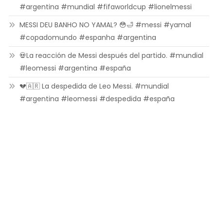
#argentina #mundial #fifaworldcup #lionelmessi
MESSI DEU BANHO NO YAMAL? 😳🛁 #messi #yamal
#copadomundo #espanha #argentina
💀La reacción de Messi después del partido. #mundial
#leomessi #argentina #españa
💔🇦🇷 La despedida de Leo Messi. #mundial
#argentina #leomessi #despedida #españa