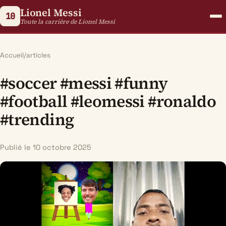
Lionel Messi
10
Toute la carrière de Lionel Messi
Accueil
/
articles
#soccer #messi #funny
#football #leomessi #ronaldo
#trending
Publié le 10 octobre 2025