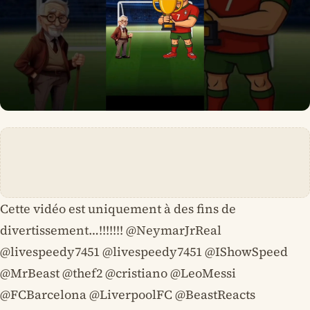
Cette vidéo est uniquement à des fins de
divertissement…!!!!!!! @NeymarJrReal
@livespeedy7451 @livespeedy7451 @IShowSpeed ​​
@MrBeast @thef2 @cristiano @LeoMessi
@FCBarcelona @LiverpoolFC @BeastReacts