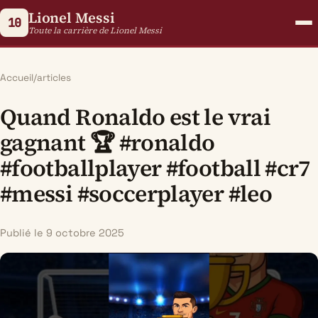
Lionel Messi
10
Toute la carrière de Lionel Messi
Accueil
/
articles
Quand Ronaldo est le vrai
gagnant 🏆 #ronaldo
#footballplayer #football #cr7
#messi #soccerplayer #leo
Publié le 9 octobre 2025