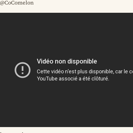
@CoComelon