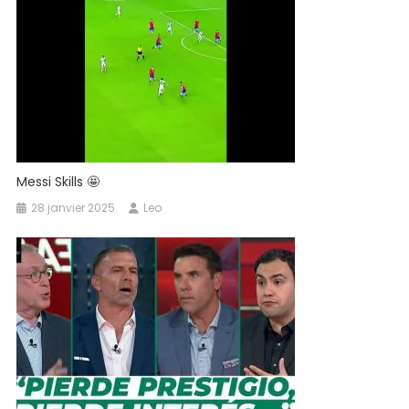
Assist
Contre
Philadelphia
Union
Messi Skills 🤩
28 janvier 2025
Leo