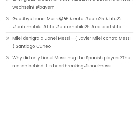
wechseln! #bayern
Goodbye Lionel Messi😭💔 #eafc #eafc25 #fifa22
#eafcmobile #fifa #eafcmobile25 #easportsfifa
Milei denigra a Lionel Messi – ( Javier Milei contra Messi
) Santiago Cuneo
Why did only Lionel Messi hug the Spanish players?The
reason behind it is heartbreaking#lionelmessi