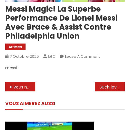
Messi Magic! La Superbe
Performance De Lionel Messi
Avec Brace & Assist Contre
Philadelphia Union
Articles
Leo
On
7 Octobre 2025
Leave A Comment
Messi
messi
Magic!
La
Superbe
Navigation
Vous ne croirez pas ce que Leo Messi a chargé dans le PSG! #Shorts
Such level of dominance | LEO MESSI #messi #premierleague #ronaldo #messifans #viral #trendingnow
Performance
de
De
VOUS AIMEREZ AUSSI
Lionel
l’article
Messi
Avec
Brace
&