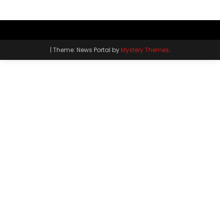
|
Theme: News Portal by
Mystery Themes
.