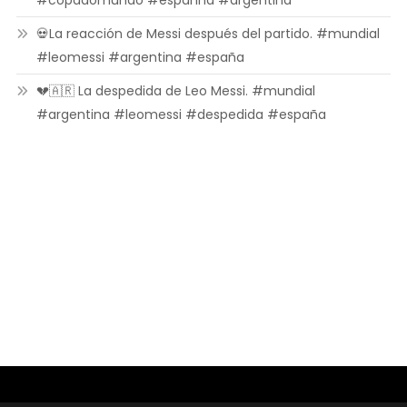
#copadomundo #espanha #argentina
💀La reacción de Messi después del partido. #mundial
#leomessi #argentina #españa
💔🇦🇷 La despedida de Leo Messi. #mundial
#argentina #leomessi #despedida #españa