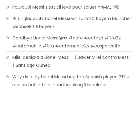
Pourquoi Messi s’est t’il levé pour saluer YAMAL ?🤯
🚨 Unglaublich: Lionel Messi will zum FC Bayern München
wechseln! #bayern
Goodbye Lionel Messi😭💔 #eafc #eafc25 #fifa22
#eafcmobile #fifa #eafcmobile25 #easportsfifa
Milei denigra a Lionel Messi – ( Javier Milei contra Messi
) Santiago Cuneo
Why did only Lionel Messi hug the Spanish players?The
reason behind it is heartbreaking#lionelmessi