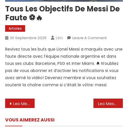
Tous Les Objectifs De Messi De
Faute ⚽🔥
Articles
Leo
On
30 Septembre 2025
Leave A Comment
Tous
Revivez tous les buts que Lionel Messi a marqués avec une
Les
faute directe avec l’équipe nationale argentine et dans
Objectifs
tous ses clubs: Barcelone, PSG et Inter Miami. 🔔 N’oubliez
De
pas de vous abonner et d’activer les notifications si vous
Messi
De
avez aimé la vidéo! Devenez membre si vous souhaitez
Faute
soutenir la chaîne comme si c’était le vôtre: messi
⚽
🔥
Navigation
Leo Messi a consacré la balle d’or à Diego Maradona 🏆
Leo Messi (Feat. Bobo Armani)
de
VOUS AIMEREZ AUSSI
l’article