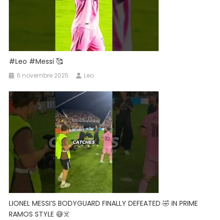
#Leo #Messi 🥰
6 novembre 2025
Leo
LIONEL MESSI’S BODYGUARD FINALLY DEFEATED 🤣 IN PRIME
RAMOS STYLE 😅☠️