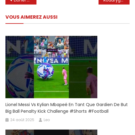
Navigation
Lionel Messi ◉ tous les 672 buts pour Barcelone.
Roddrygo vs Messi #messi #football #soccer #RealMadrid #Argentina #brazil #urfootball
de
VOUS AIMEREZ AUSSI
l’article
Lionel Messi Vs Kylian Mbapeé En Tant Que Gardien De But
Big Ball Penalty Kick Challenge #shorts #football
24 août 2025
Leo