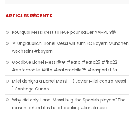
ARTICLES RÉCENTS
Pourquoi Messi s’est t’il levé pour saluer YAMAL ?🤯
🚨 Unglaublich: Lionel Messi will zum FC Bayern München
wechseln! #bayern
Goodbye Lionel Messi😭💔 #eafc #eafc25 #fifa22
#eafcmobile #fifa #eafcmobile25 #easportsfifa
Milei denigra a Lionel Messi – ( Javier Milei contra Messi
) Santiago Cuneo
Why did only Lionel Messi hug the Spanish players?The
reason behind it is heartbreaking#lionelmessi