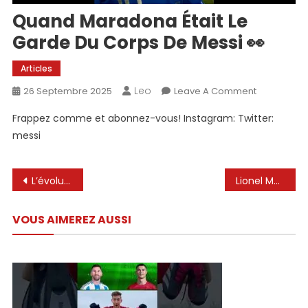
Quand Maradona Était Le
Garde Du Corps De Messi 👀
Articles
Leo
On
26 Septembre 2025
Leave A Comment
Quand
Frappez comme et abonnez-vous! Instagram: Twitter:
Maradona
messi
Était
Le
Garde
Navigation
L’évolution tactique complète de Lionel Messi
Lionel Messi vs Atlas | 2 Aides et décider de l’embrayage! | 30/07/2025
Du
de
Corps
De
VOUS AIMEREZ AUSSI
l’article
Messi
👀