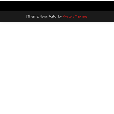
|
Theme: News Portal by
Mystery Themes
.