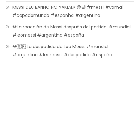
MESSI DEU BANHO NO YAMAL? 😳🛁 #messi #yamal
#copadomundo #espanha #argentina
💀La reacción de Messi después del partido. #mundial
#leomessi #argentina #españa
💔🇦🇷 La despedida de Leo Messi. #mundial
#argentina #leomessi #despedida #españa