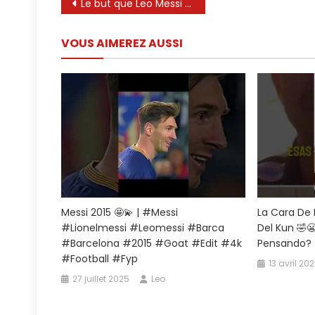
Navigation
Le but que Leo Messi a marqué lors de son dernier match en Argentine 😭 #leassi #messi #Lionelmessi
de
VOUS AIMEREZ AUSSI
l’article
Messi 2015 🤩💫 | #messi
La Cara De 
#lionelmessi #leomessi #barca
Del Kun 🤣
#barcelona #2015 #goat #edit #4k
Pensando?
#football #fyp
13 avril 20
27 juillet 2025
Leo