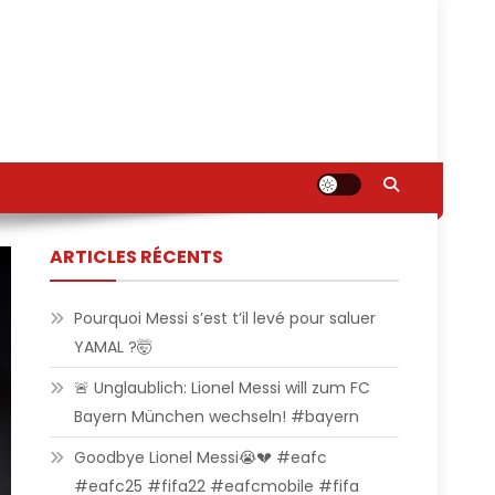
ARTICLES RÉCENTS
Pourquoi Messi s’est t’il levé pour saluer
YAMAL ?🤯
🚨 Unglaublich: Lionel Messi will zum FC
Bayern München wechseln! #bayern
Goodbye Lionel Messi😭💔 #eafc
#eafc25 #fifa22 #eafcmobile #fifa