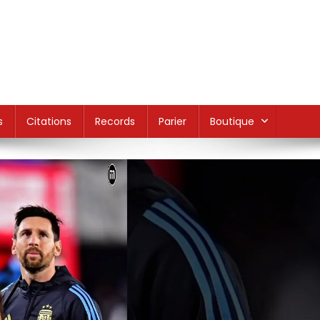
s
Citations
Records
Parier
Boutique