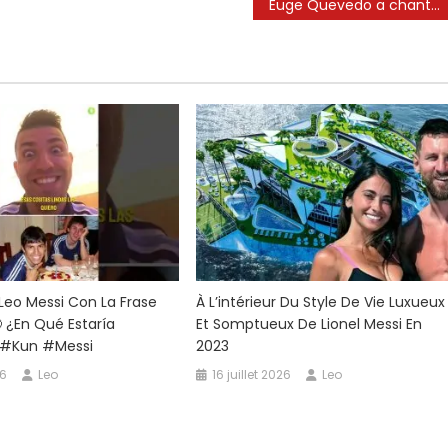
Euge Quevedo a chanté l’hymne national argentin lors du dernier parti officiel de Messi en Argentine 🇦🇷
Leo Messi Con La Frase
À L’intérieur Du Style De Vie Luxueux
 ¿En Qué Estaría
Et Somptueux De Lionel Messi En
 #kun #messi
2023
26
Leo
16 juillet 2026
Leo