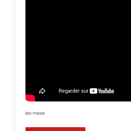
L
L
leo messi