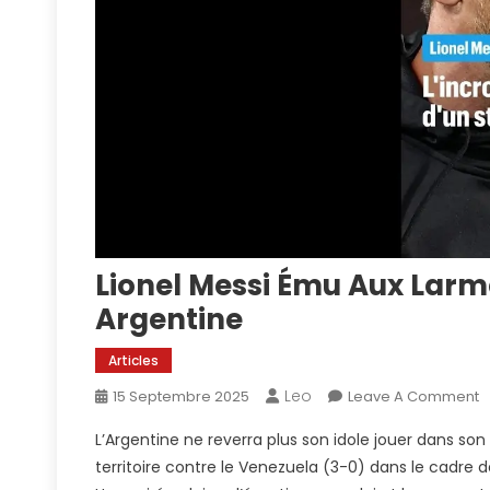
Lionel Messi Ému Aux Larm
Argentine
Articles
Leo
O
15 Septembre 2025
Leave A Comment
L
L’Argentine ne reverra plus son idole jouer dans son 
M
territoire contre le Venezuela (3-0) dans le cadre
É