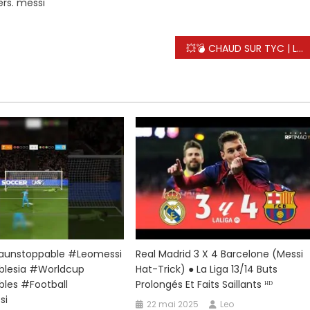
ers. messi
ux
armes
our
💥💣 CHAUD SUR TYC | Les adieux de rêve de Lionel Messi
on
ernier
atch
n
rgentine
aunstoppable #leomessi
Real Madrid 3 X 4 Barcelone (Messi
lesia #worldcup
Hat-Trick) ● La Liga 13/14 Buts
les #football
Prolongés Et Faits Saillants ᴴᴰ
si
22 mai 2025
Leo