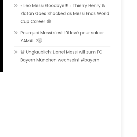
« Leo Messi Goodbye!!! » Thierry Henry &
Zlatan Goes Shocked as Messi Ends World
Cup Career 😭
Pourquoi Messi s’est t’il levé pour saluer
YAMAL ?🤯
🚨 Unglaublich: Lionel Messi will zum FC
Bayern München wechseln! #bayern