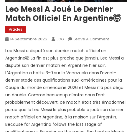
Leo Messi A Joué Le Dernier
Match Officiel En Argentine🤯
Articles
Leo
On
14 Septembre 2025
Leave A Comment
Leo
Leo Messi a disputé son dernier match officiel en
Messi
Argentine🤯 La fin est plus proche que jamais, Leo Messi a
A
disputé son dernier match en Argentine hier soir.
Joué
L’Argentine a battu 3-0 sur le Venezuela dans l’avant-
Le
Dernier
dernier stade des qualifications sud-américaines pour la
Match
Coupe du monde américaine 2026 et Messi n’a pas déçu
Officiel
un double. Comme beaucoup d’entre nous l’ont
En
probablement découvert, ce match était très émotionnel
Argentine
parce que le Leo Messi le plus probable a joué son dernier
🤯
match officiel en Argentine, à la maison sur l’Argentin.
Because for Argentina follows the last stage of
qualifications vs Ecuador on the move, the final on March