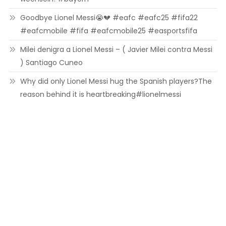
Goodbye Lionel Messi😭💔 #eafc #eafc25 #fifa22
#eafcmobile #fifa #eafcmobile25 #easportsfifa
Milei denigra a Lionel Messi – ( Javier Milei contra Messi
) Santiago Cuneo
Why did only Lionel Messi hug the Spanish players?The
reason behind it is heartbreaking#lionelmessi