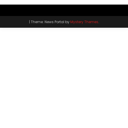
|
Theme: News Portal by
Mystery Themes
.