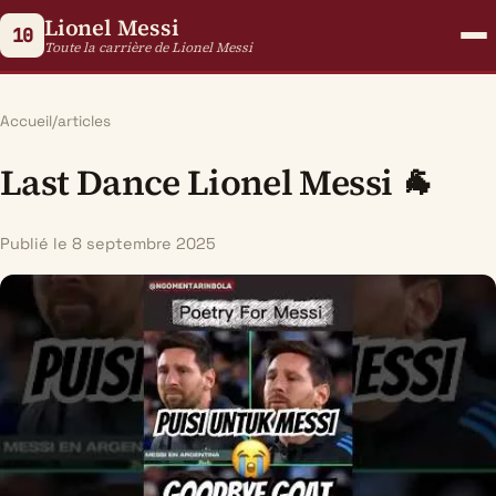
Lionel Messi
10
Toute la carrière de Lionel Messi
Accueil
/
articles
Last Dance Lionel Messi 🐐
Publié le 8 septembre 2025