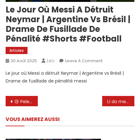
Le Jour Où Messi A Détruit
Neymar | Argentine Vs Brésil |
Drame De Fusillade De
Pénalité #shorts #football
Articles
Leo
On
30 Août 2025
Leave A Comment
Le
Le jour où Messi a détruit Neymar | Argentine vs Brésil |
Jour
Drame de fusillade de pénalité messi
Où
Messi
A
Navigation
😢 Peles Wish, Messi l’a accompli! ⚽
Lí do messi từ chối nhận bóng từ vệ sỹ của mình 🙄
Détruit
de
Neymar
|
VOUS AIMEREZ AUSSI
l’article
Argentine
Vs
Brésil