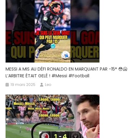
|
Drame
De
Fusillade
De
Pénalité
#shorts
#football
MESSI A MIS AU DÉFI RONALDO EN MARQUANT PAR -15° 😳🥶
L’ARBITRE ÉTAIT GELÉ ! #messi #football
19 mars 2025
Leo