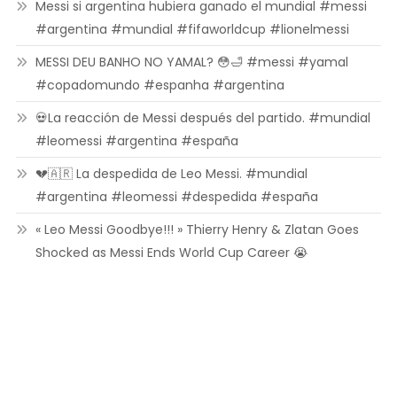
Messi si argentina hubiera ganado el mundial #messi
#argentina #mundial #fifaworldcup #lionelmessi
MESSI DEU BANHO NO YAMAL? 😳🛁 #messi #yamal
#copadomundo #espanha #argentina
💀La reacción de Messi después del partido. #mundial
#leomessi #argentina #españa
💔🇦🇷 La despedida de Leo Messi. #mundial
#argentina #leomessi #despedida #españa
« Leo Messi Goodbye!!! » Thierry Henry & Zlatan Goes
Shocked as Messi Ends World Cup Career 😭