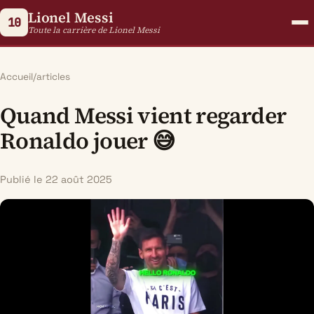
Lionel Messi
10
Toute la carrière de Lionel Messi
Accueil
/
articles
Quand Messi vient regarder
Ronaldo jouer 😅
Publié le 22 août 2025