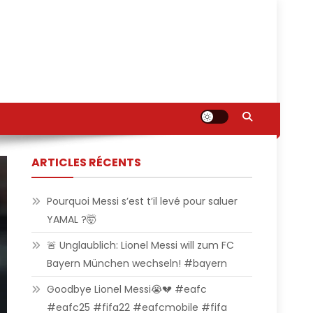
ARTICLES RÉCENTS
Pourquoi Messi s’est t’il levé pour saluer
YAMAL ?🤯
🚨 Unglaublich: Lionel Messi will zum FC
Bayern München wechseln! #bayern
Goodbye Lionel Messi😭💔 #eafc
#eafc25 #fifa22 #eafcmobile #fifa