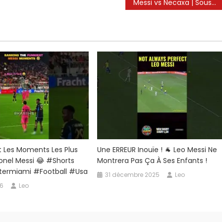
Messi vs Necaxa | Sous-éteint blessé à la 10e minute… 😢⚠️ | 02/08/2025
 Les Moments Les Plus
Une ERREUR Inouïe ! 🐐 Leo Messi Ne
ionel Messi 😂 #shorts
Montrera Pas Ça À Ses Enfants !
termiami #football #usa
31 décembre 2025
Leo
26
Leo