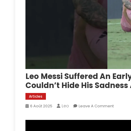
Leo Messi Suffered An Earl
Couldn’t Hide His Sadness 
Articles
Leo
On
6 Août 2025
Leave A Comment
Leo
Messi
Suffered