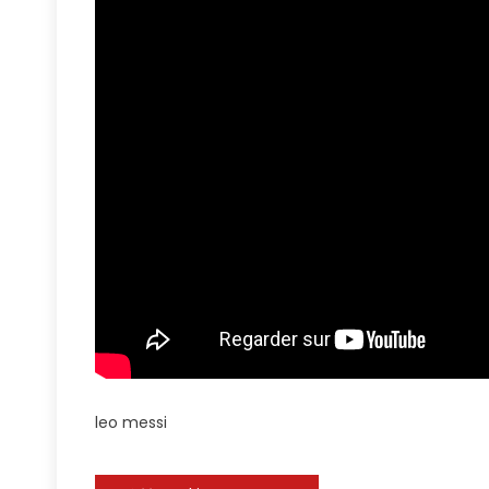
An
Early
Injury
Against
Necaxa
And
Couldn’t
Hide
His
Sadness
And
Frustrati
💔
leo messi