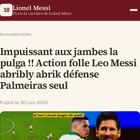
Lionel Messi
10
Toute la carrière de Lionel Messi
Accueil
/
articles
Impuissant aux jambes la
pulga !! Action folle Leo Messi
abribly abrik défense
Palmeiras seul
Publié le 30 juin 2025